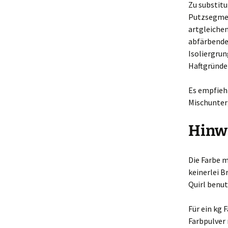
Zu substitu
Putzsegmen
artgleiche
abfärbende
Isoliergru
Haftgründe
Es empfieh
Mischunter
Hinw
Die Farbe 
keinerlei 
Quirl benut
Für ein kg 
Farbpulver 