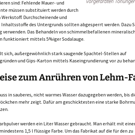
vorgefärbten Tönunge
ieren sind: Fehlende Mauer- und
te müssen substituiert werden durch
n Werkstoff. Durchscheinende und
 Inhaltsstoffe des Untergrunds sollten abgesperrt werden. Dazu S
ng verwenden. Das Behandeln von schimmelbefallenen mineralisc
n funktioniert mittels 5%iger Sodalauge.
lt sich, außergewöhnlich stark saugende Spachtel-Stellen auf
gründen und Gips-Karton mittels Kaseingrundierung vor zu behan
eise zum Anrühren von Lehm-F
muss in sauberes, nicht warmes Wasser dazugegeben werden, bis d
Bröckchen mehr zeigt. Dafür am geschicktesten eine starke Bohrm
zen.
Farbpulver werden ein Liter Wasser gebraucht. Man erhält mit ein
mindestens 1,5 l flüssige Farbe. Um das Fabrikat auf die für den zu