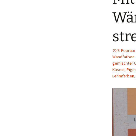
Wän
str
7. Februar
Wandfarben
gemischter 
Kasein
,
Pigm
Lehmfarben