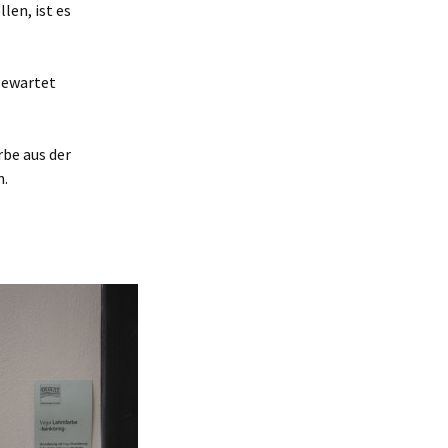
en, ist es
gewartet
be aus der
n.