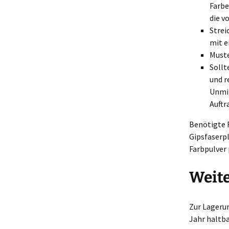
Farbe
die v
Strei
mit e
Muste
Sollt
und r
Unmit
Auftr
Benötigte 
Gipsfaserp
Farbpulver 
Weit
Zur Lageru
Jahr haltba