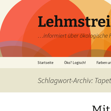
Zum
Inhalt
springen
Lehmstrei
…informiert über ökologische 
Startseite
Öko? Logisch!
Farben u
Vegane Wandfarben
Lehmfar
Schlagwort-Archiv: Tape
Vegetarische
Kaseinfar
Wandfarben
machen
Wissen ü
Mit