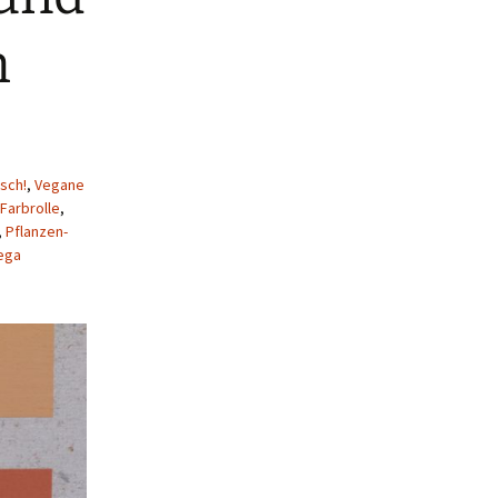
h
sch!
,
Vegane
Farbrolle
,
,
Pflanzen-
ega