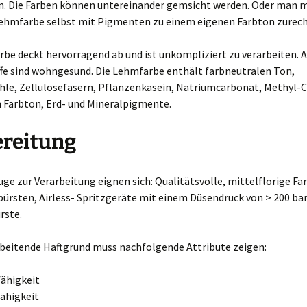
n. Die Farben können untereinander gemsicht werden. Oder man m
Lehmfarbe selbst mit Pigmenten zu einem eigenen Farbton zurech
be deckt hervorragend ab und ist unkompliziert zu verarbeiten. A
ffe sind wohngesund. Die Lehmfarbe enthält farbneutralen Ton,
e, Zellulosefasern, Pflanzenkasein, Natriumcarbonat, Methyl-C
h Farbton, Erd- und Mineralpigmente.
ereitung
ge zur Verarbeitung eignen sich: Qualitätsvolle, mittelflorige Fa
bürsten, Airless- Spritzgeräte mit einem Düsendruck von > 200 bar
rste.
rbeitende Haftgrund muss nachfolgende Attribute zeigen:
ähigkeit
ähigkeit