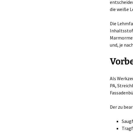
entscheide
die weiße 
Die Lehmfar
Inhaltssto
Marmormehl
und, je nac
Vorb
Als Werkzeu
PA, Streich
Fassadenbü
Der zu bea
Saugf
Tragf