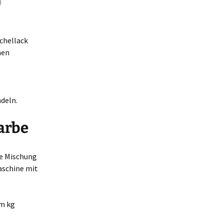
n
chellack
hen
deln.
arbe
ie Mischung
aschine mit
em kg