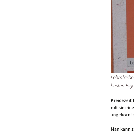
Lehmfarben
besten Eig
Kreidezeit 
ruft sie e
ungekörnt
Man kann z