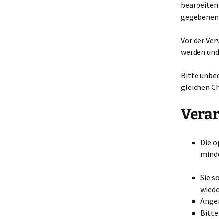
bearbeiten
gegebenenf
Vor der Ve
werden und 
Bitte unbe
gleichen C
Vera
Die o
minde
Sie s
wiede
Anger
Bitte