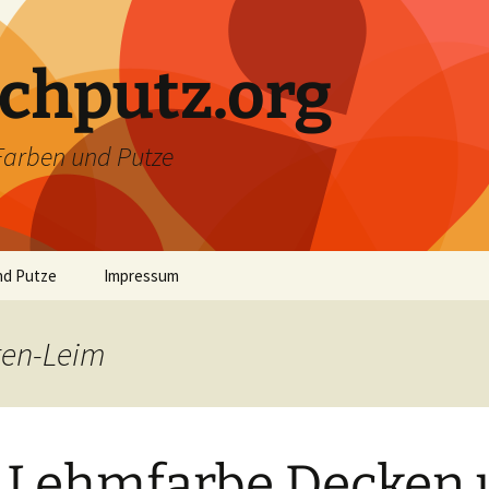
chputz.org
Farben und Putze
nd Putze
Impressum
be & Lehmputz
ten-Leim
be selber
ber Bindemittel
 Lehmfarbe Decken