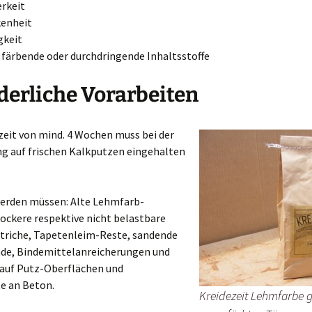
rkeit
kenheit
gkeit
färbende oder durchdringende Inhaltsstoffe
derliche Vorarbeiten
zeit von mind. 4 Wochen muss bei der
ng auf frischen Kalkputzen eingehalten
werden müssen: Alte Lehmfarb-
lockere respektive nicht belastbare
triche, Tapetenleim-Reste, sandende
de, Bindemittelanreicherungen und
 auf Putz-Oberflächen und
e an Beton.
Kreidezeit Lehmfarbe gi