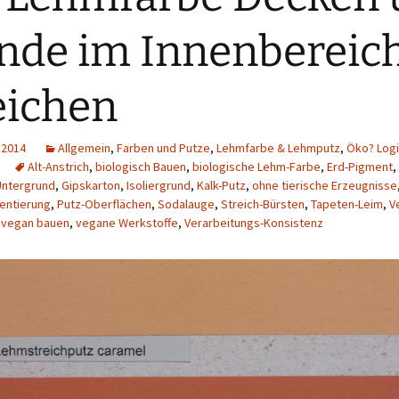
de im Innenbereic
eichen
 2014
Allgemein
,
Farben und Putze
,
Lehmfarbe & Lehmputz
,
Öko? Logi
Alt-Anstrich
,
biologisch Bauen
,
biologische Lehm-Farbe
,
Erd-Pigment
,
Untergrund
,
Gipskarton
,
Isoliergrund
,
Kalk-Putz
,
ohne tierische Erzeugnisse
entierung
,
Putz-Oberflächen
,
Sodalauge
,
Streich-Bürsten
,
Tapeten-Leim
,
V
,
vegan bauen
,
vegane Werkstoffe
,
Verarbeitungs-Konsistenz