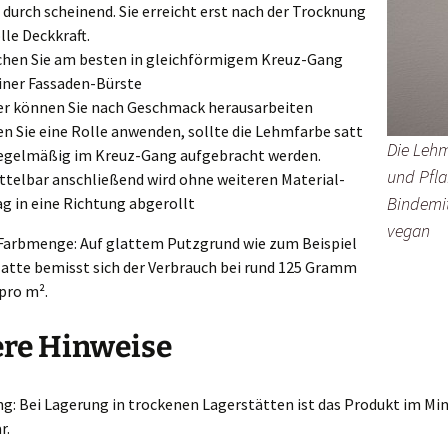
 durch scheinend. Sie erreicht erst nach der Trocknung
olle Deckkraft.
chen Sie am besten in gleichförmigem Kreuz-Gang
iner Fassaden-Bürste
r können Sie nach Geschmack herausarbeiten
en Sie eine Rolle anwenden, sollte die Lehmfarbe satt
Die Lehm
egelmäßig im Kreuz-Gang aufgebracht werden.
und Pfla
telbar anschließend wird ohne weiteren Material-
Bindemit
ag in eine Richtung abgerollt
vegan
Farbmenge: Auf glattem Putzgrund wie zum Beispiel
latte bemisst sich der Verbrauch bei rund 125 Gramm
pro m².
ere Hinweise
ng: Bei Lagerung in trockenen Lagerstätten ist das Produkt im M
r.