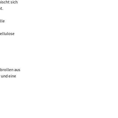
ischt sich
t.
lle
ellulose
rbrollen aus
 und eine