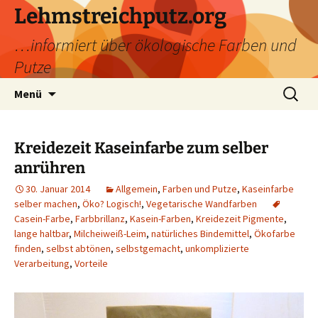
Zum
Lehmstreichputz.org
Inhalt
…informiert über ökologische Farben und
springen
Putze
Suchen
Menü
nach:
Kreidezeit Kaseinfarbe zum selber
anrühren
30. Januar 2014
Allgemein
,
Farben und Putze
,
Kaseinfarbe
selber machen
,
Öko? Logisch!
,
Vegetarische Wandfarben
Casein-Farbe
,
Farbbrillanz
,
Kasein-Farben
,
Kreidezeit Pigmente
,
lange haltbar
,
Milcheiweiß-Leim
,
natürliches Bindemittel
,
Ökofarbe
finden
,
selbst abtönen
,
selbstgemacht
,
unkomplizierte
Verarbeitung
,
Vorteile