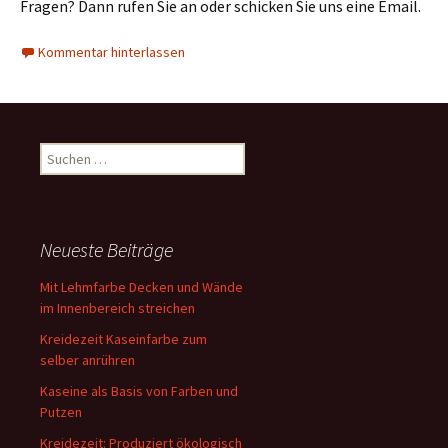
Fragen? Dann rufen Sie an oder schicken Sie uns eine Email.
Kommentar hinterlassen
Suchen
nach:
Neueste Beiträge
Mit Lehmfarbe Decken und Wände
im Innenbereich streichen
Kreidezeit Kaseinfarbe zum
selber anrühren
Kaseine als Basis von Farben und
Putzen
Kreidezeit: Produziert ökologisch