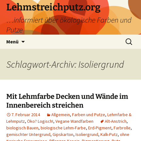
Zum
Lehmstreichputz.org
Inhalt
…informiert über ökologische Farben und
springen
Putze
Suchen
Menü
nach:
Schlagwort-Archiv: Isoliergrund
Mit Lehmfarbe Decken und Wände im
Innenbereich streichen
7. Februar 2014
Allgemein
,
Farben und Putze
,
Lehmfarbe &
Lehmputz
,
Öko? Logisch!
,
Vegane Wandfarben
Alt-Anstrich
,
biologisch Bauen
,
biologische Lehm-Farbe
,
Erd-Pigment
,
Farbrolle
,
gemischter Untergrund
,
Gipskarton
,
Isoliergrund
,
Kalk-Putz
,
ohne