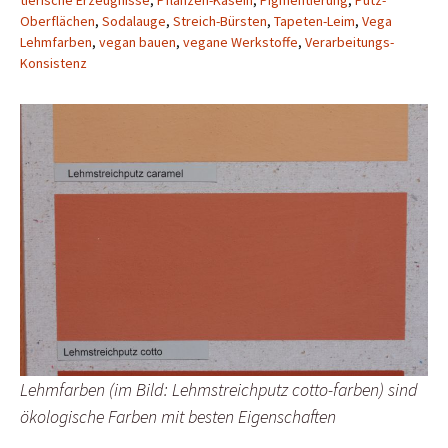
tierische Erzeugnisse
,
Pflanzen-Kasein
,
Pigmentierung
,
Putz-
Oberflächen
,
Sodalauge
,
Streich-Bürsten
,
Tapeten-Leim
,
Vega
Lehmfarben
,
vegan bauen
,
vegane Werkstoffe
,
Verarbeitungs-
Konsistenz
Lehmfarben (im Bild: Lehmstreichputz cotto-farben) sind
ökologische Farben mit besten Eigenschaften