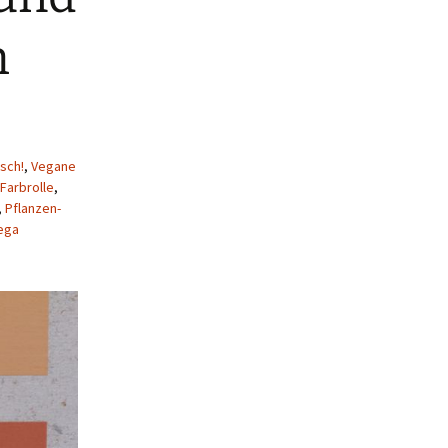
h
sch!
,
Vegane
Farbrolle
,
,
Pflanzen-
ega