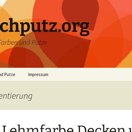
chputz.org
Farben und Putze
nd Putze
Impressum
be & Lehmputz
entierung
be selber
ber Bindemittel
 Lehmfarbe Decken