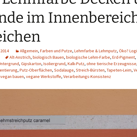
de im Innenbereic
eichen
 2014
Allgemein
,
Farben und Putze
,
Lehmfarbe & Lehmputz
,
Öko? Logi
Alt-Anstrich
,
biologisch Bauen
,
biologische Lehm-Farbe
,
Erd-Pigment
,
Untergrund
,
Gipskarton
,
Isoliergrund
,
Kalk-Putz
,
ohne tierische Erzeugnisse
entierung
,
Putz-Oberflächen
,
Sodalauge
,
Streich-Bürsten
,
Tapeten-Leim
,
V
,
vegan bauen
,
vegane Werkstoffe
,
Verarbeitungs-Konsistenz