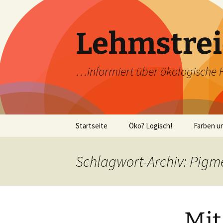
Zum
Inhalt
springen
Lehmstrei
…informiert über ökologische 
Startseite
Öko? Logisch!
Farben u
Vegane Wandfarben
Lehmfar
Schlagwort-Archiv: Pigm
Vegetarische
Kaseinfar
Wandfarben
machen
Wissen ü
Mit