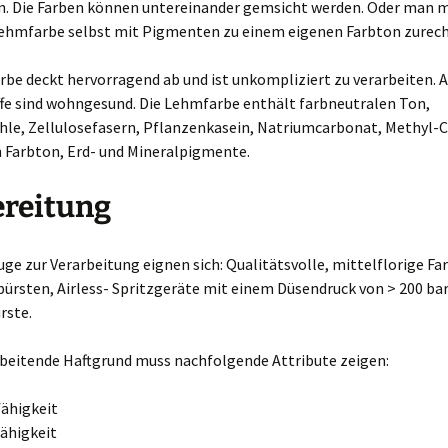
n. Die Farben können untereinander gemsicht werden. Oder man m
Lehmfarbe selbst mit Pigmenten zu einem eigenen Farbton zurech
be deckt hervorragend ab und ist unkompliziert zu verarbeiten. A
ffe sind wohngesund. Die Lehmfarbe enthält farbneutralen Ton,
e, Zellulosefasern, Pflanzenkasein, Natriumcarbonat, Methyl-C
h Farbton, Erd- und Mineralpigmente.
ereitung
ge zur Verarbeitung eignen sich: Qualitätsvolle, mittelflorige Fa
bürsten, Airless- Spritzgeräte mit einem Düsendruck von > 200 bar
rste.
rbeitende Haftgrund muss nachfolgende Attribute zeigen:
ähigkeit
ähigkeit