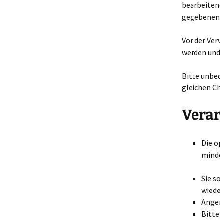
bearbeiten
gegebenenf
Vor der Ve
werden und 
Bitte unbe
gleichen C
Vera
Die o
minde
Sie s
wiede
Anger
Bitte