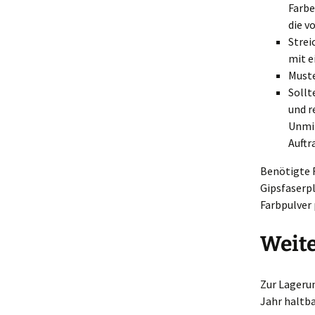
Farbe
die v
Strei
mit e
Muste
Sollt
und r
Unmit
Auftr
Benötigte 
Gipsfaserp
Farbpulver 
Weit
Zur Lageru
Jahr haltba