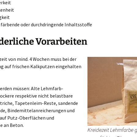
rkeit
kenheit
gkeit
färbende oder durchdringende Inhaltsstoffe
derliche Vorarbeiten
zeit von mind. 4 Wochen muss bei der
ng auf frischen Kalkputzen eingehalten
werden müssen: Alte Lehmfarb-
lockere respektive nicht belastbare
triche, Tapetenleim-Reste, sandende
de, Bindemittelanreicherungen und
 auf Putz-Oberflächen und
e an Beton.
Kreidezeit Lehmfarbe gi