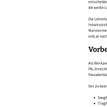
entscheide
die weiße 
Die Lehmfar
Inhaltssto
Marmormehl
und, je nac
Vorb
Als Werkzeu
PA, Streich
Fassadenbü
Der zu bea
Saugf
Tragf