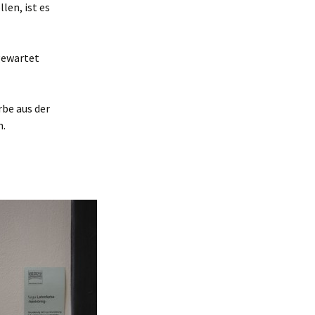
en, ist es
gewartet
be aus der
n.