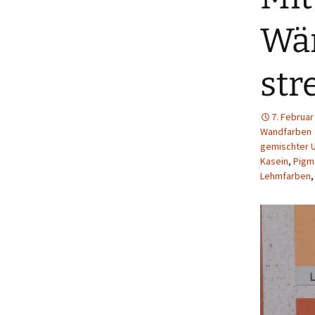
Wän
str
7. Februar
Wandfarben
gemischter 
Kasein
,
Pigm
Lehmfarben