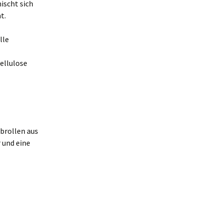
ischt sich
t.
lle
ellulose
rbrollen aus
 und eine