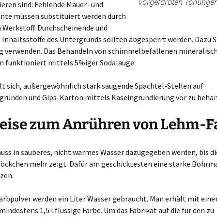
vorgefärbten Tönunge
ieren sind: Fehlende Mauer- und
te müssen substituiert werden durch
n Werkstoff. Durchscheinende und
 Inhaltsstoffe des Untergrunds sollten abgesperrt werden. Dazu S
ng verwenden. Das Behandeln von schimmelbefallenen mineralisc
n funktioniert mittels 5%iger Sodalauge.
lt sich, außergewöhnlich stark saugende Spachtel-Stellen auf
gründen und Gips-Karton mittels Kaseingrundierung vor zu behan
eise zum Anrühren von Lehm-F
muss in sauberes, nicht warmes Wasser dazugegeben werden, bis d
Bröckchen mehr zeigt. Dafür am geschicktesten eine starke Bohrm
zen.
Farbpulver werden ein Liter Wasser gebraucht. Man erhält mit ein
mindestens 1,5 l flüssige Farbe. Um das Fabrikat auf die für den zu