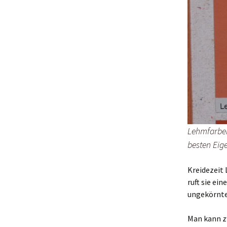
Lehmfarben
besten Eig
Kreidezeit 
ruft sie e
ungekörnt
Man kann z