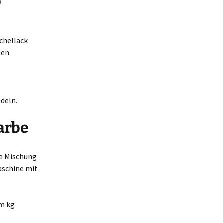
n
chellack
hen
deln.
arbe
ie Mischung
aschine mit
em kg