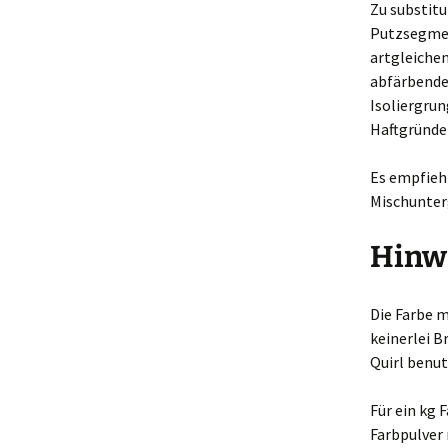
Zu substitu
Putzsegmen
artgleiche
abfärbende
Isoliergru
Haftgründe
Es empfieh
Mischunter
Hinw
Die Farbe 
keinerlei 
Quirl benut
Für ein kg 
Farbpulver 