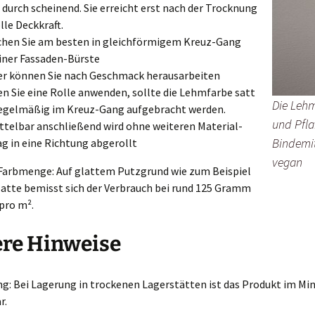
 durch scheinend. Sie erreicht erst nach der Trocknung
olle Deckkraft.
chen Sie am besten in gleichförmigem Kreuz-Gang
iner Fassaden-Bürste
r können Sie nach Geschmack herausarbeiten
en Sie eine Rolle anwenden, sollte die Lehmfarbe satt
Die Lehm
egelmäßig im Kreuz-Gang aufgebracht werden.
und Pfla
telbar anschließend wird ohne weiteren Material-
Bindemit
ag in eine Richtung abgerollt
vegan
Farbmenge: Auf glattem Putzgrund wie zum Beispiel
latte bemisst sich der Verbrauch bei rund 125 Gramm
pro m².
ere Hinweise
ng: Bei Lagerung in trockenen Lagerstätten ist das Produkt im M
r.