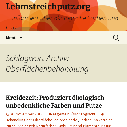
Zum
Lehmstreichputz.org
Inhalt
…informiert über ökologische Farben und
springen
Putze
Suchen
Menü
nach:
Schlagwort-Archiv:
Oberflächenbehandlung
Kreidezeit: Produziert ökologisch
unbedenkliche Farben und Putze
26. November 2013
Allgemein
,
Öko? Logisch!
Behandlung der Oberfläche
,
colores-nativi
,
Farben
,
Kalkstreich-
Putze
,
Kreidezeit Naturfarben GmbH
,
Mineral-Pigmente
,
Natur-