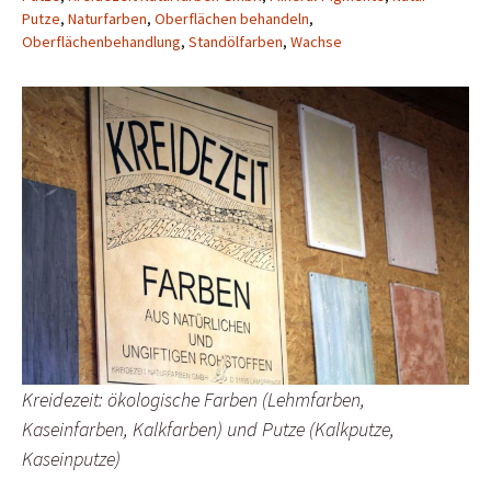
Putze
,
Naturfarben
,
Oberflächen behandeln
,
Oberflächenbehandlung
,
Standölfarben
,
Wachse
Kreidezeit: ökologische Farben (Lehmfarben,
Kaseinfarben, Kalkfarben) und Putze (Kalkputze,
Kaseinputze)