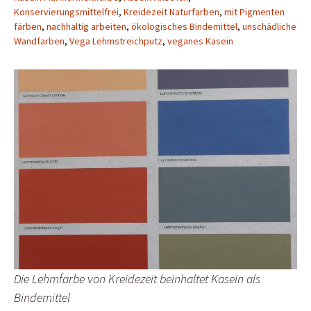
Konservierungsmittelfrei
,
Kreidezeit Naturfarben
,
mit Pigmenten
färben
,
nachhaltig arbeiten
,
ökologisches Bindemittel
,
unschädliche
Wandfarben
,
Vega Lehmstreichputz
,
veganes Kasein
Die Lehmfarbe von Kreidezeit beinhaltet Kasein als
Bindemittel