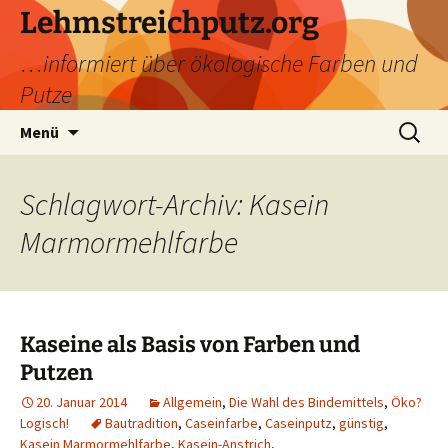
Zum
Lehmstreichputz.org
Inhalt
…informiert über ökologische Farben und
springen
Putze
Suchen
Menü
nach:
Schlagwort-Archiv: Kasein
Marmormehlfarbe
Kaseine als Basis von Farben und
Putzen
20. Januar 2014
Allgemein
,
Die Wahl des Bindemittels
,
Öko?
Logisch!
Bautradition
,
Caseinfarbe
,
Caseinputz
,
günstig
,
Kasein Marmormehlfarbe
,
Kasein-Anstrich
,